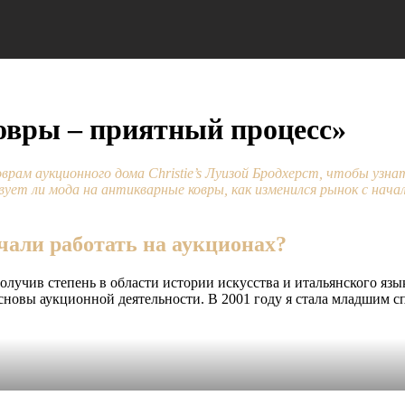
ковры – приятный процесс»
ам аукционного дома Christie’s Луизой Бродхерст, чтобы узнат
твует ли мода на антикварные ковры, как изменился рынок с на
чали работать на аукционах?
чив степень в области истории искусства и итальянского языка,
основы аукционной деятельности. В 2001 году я стала младшим сп