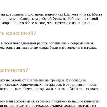
ркими ковровыми полотнами, напоминая Шелковый путь. Места
лило мне наблюдать за работой Уильяма Робинсона, главой
ковра, но, что более важно, что спрятано с изнаночной.
ть классикой?
у в моей повседневной работе обращение к современным
Некоторые антикварные ковры были изготовлены настолько
кспонатов?
льку не отвечают современным трендам. В последнее
 для светлых современных интерьеров. Все тенденции носят
о сочетать с обоями, шторами и тканями. Все это вызывает
ряем наш ассортимент, стремясь предложить нашим клиентам
и рынка. Если это возможно, аукцион должен состоять из