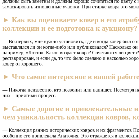
должны быть заметны и должны хорошо сочетаться по цвету с и
замаскировать изношенные участки. При стирке ковра это может
► Как вы оцениваете ковер и его атри
коллекции и ее подготовка к аукциону?
— Во-первых, мне нужно установить, где и когда ковер был со
выставлялся ли он когда-либо или публиковался? Насколько он
например, «Лотто». Каков возраст ковра? Сочетаются ли цвета?
реставрирован, и если да, то что было сделано и насколько х
ковер от хорошего.
► Что самое интересное в вашей работ
— Никогда неизвестно, кто позвонит или напишет. Несмотря на
них – приятный процесс.
► Самые дорогие и привлекательные н
чем уникальность коллекции ковров, к
— Коллекция ранних исторических ковров и их фрагментов Пол 
особенно его привлекала Анатолия. Это отражается в коллекц