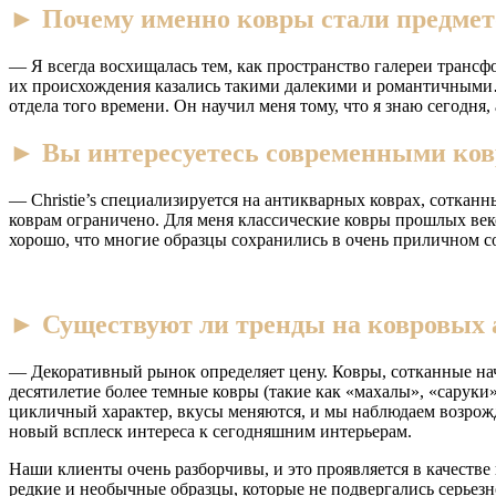
► Почему именно ковры стали предмет
— Я всегда восхищалась тем, как пространство галереи транс
их происхождения казались такими далекими и романтичными…
отдела того времени. Он научил меня тому, что я знаю сегодня,
► Вы интересуетесь современными ков
— Christie’s специализируется на антикварных коврах, сотка
коврам ограничено. Для меня классические ковры прошлых ве
хорошо, что многие образцы сохранились в очень приличном со
► Существуют ли тренды на ковровых а
— Декоративный рынок определяет цену. Ковры, сотканные нач
десятилетие более темные ковры (такие как «махалы», «саруки
цикличный характер, вкусы меняются, и мы наблюдаем возрожде
новый всплеск интереса к сегодняшним интерьерам.
Наши клиенты очень разборчивы, и это проявляется в качеств
редкие и необычные образцы, которые не подвергались серьезн