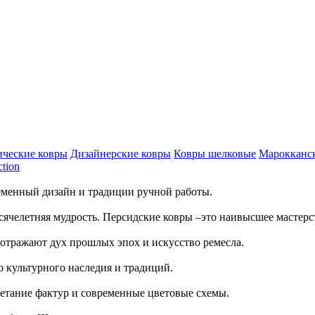
ческие ковры
Дизайнерские ковры
Ковры шелковые
Марокканс
ction
ременный дизайн и традиции ручной работы.
сячелетняя мудрость. Персидские ковры –это наивысшее мастерс
отражают дух прошлых эпох и искусство ремесла.
 культурного наследия и традиций.
четание фактур и современные цветовые схемы.