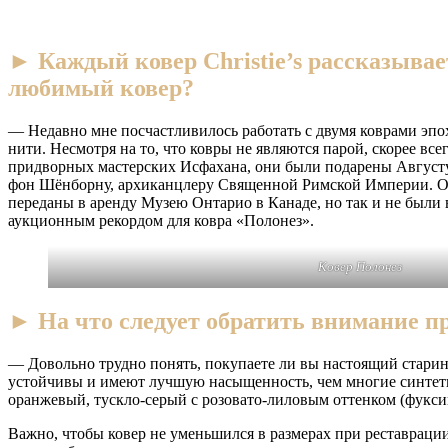
► Каждый ковер Christie’s рассказывае
любимый ковер?
— Недавно мне посчастливилось работать с двумя коврами эпо
нити. Несмотря на то, что ковры не являются парой, скорее вс
придворных мастерских Исфахана, они были подарены Августу
фон Шёнборну, архиканцлеру Священной Римской Империи. Око
переданы в аренду Музею Онтарио в Канаде, но так и не были
аукционным рекордом для ковра «Полонез».
Ковер Полонез
► На что следует обратить внимание п
— Довольно трудно понять, покупаете ли вы настоящий старин
устойчивы и имеют лучшую насыщенность, чем многие синтети
оранжевый, тускло-серый с розовато-лиловым оттенком (фуксин
Важно, чтобы ковер не уменьшился в размерах при реставрации