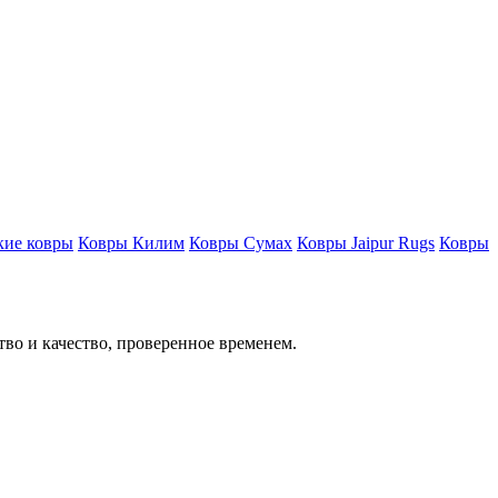
кие ковры
Ковры Килим
Ковры Сумах
Ковры Jaipur Rugs
Ковры
тво и качество, проверенное временем.