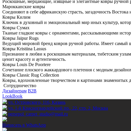
Роскошные, мерцающие, изящные и элегантные ковры ручной р
Марокканские ковры
Соединяют в себе африканскую страсть, загадочность Востока 
Ковры Килим
Ключик в духовный и эмоциональный мир иных культур, кото
Ковры Сумах
Тканые гладкие ковры с орнаментами, рассказывающими истор
Ковры Jaipur Rugs
Ведущий мировой бренд ковров ручной работы. Имеет самый ши
Ковры Kristiina Lassus
Признание в любви к роскошным материалам, тибетским узлам 
ценит красоту и аутентичность.
Ковры Louis De Poortere
Сочетание плоского жаккардового плетения с модным дизайно
Ковры Classic Rug Collection
Ковры, вдохновленные творчеством и картинами знаменитых де
Сотрудничество
Дизайнерам
B2B
LookBook
ул. Островского, 116, Казань
ул. 1-й Красногвардейский пр., 22, стр. 2, Москва
persepol_carpet_studio@mail.ru
Написать в WhatsApp