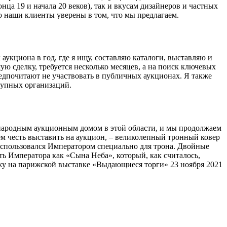
нца 19 и начала 20 веков), так и вкусам дизайнеров и частных
то наши клиенты уверены в том, что мы предлагаем.
 аукциона в год, где я ищу, составляю каталоги, выставляю и
ю сделку, требуется несколько месяцев, а на поиск ключевых
редпочитают не участвовать в публичных аукционах. Я также
рупных организаций.
ждународным аукционным домом в этой области, и мы продолжаем
м честь выставить на аукцион, – великолепный тронный ковер
 использовался Императором специально для трона. Двойные
Императора как «Сына Неба», который, как считалось,
ажу на парижской выставке «Выдающиеся торги» 23 ноября 2021