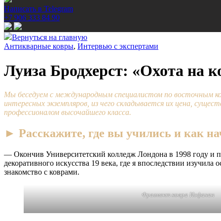
Написать в Telegram
+7 906 333 84 90
Вернуться на главную
Антикварные ковры
,
Интервью с экспертами
Луиза Бродхерст: «Охота на 
Мы беседуем с международным специалистом по восточным ковр
интересных экземпляров, из чего складывается их цена, сущес
профессионалом высочайшего класса.
► Расскажите, где вы учились и как на
— Окончив Университетский колледж Лондона в 1998 году и полу
декоративного искусства 19 века, где я впоследствии изучила 
знакомство с коврами.
Фрагмент ковра Исфахан