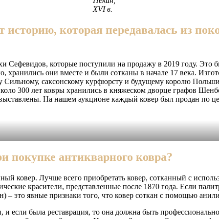
Пекин,
XVI в.
т историю, которая передавалась из поко
хи Сефевидов, которые поступили на продажу в 2019 году. Это
его, хранились они вместе и были сотканы в начале 17 века. Изг
 Сильному, саксонскому курфюрсту и будущему королю Польши, 
ло 300 лет ковры хранились в княжеском дворце графов Шенбор
 выставлены. На нашем аукционе каждый ковер был продан по це
ри покупке антикварного ковра?
ный ковер. Лучше всего приобретать ковер, сотканный с исполь
ческие красители, представленные после 1870 года. Если палит
) – это явные признаки того, что ковер соткан с помощью анили
, и если была реставрация, то она должна быть профессионально