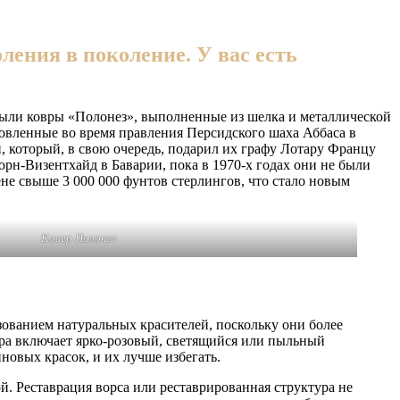
ления в поколение. У вас есть
 были ковры «Полонез», выполненные из шелка и металлической
отовленные во время правления Персидского шаха Аббаса в
который, в свою очередь, подарил их графу Лотару Францу
н-Визентхайд в Баварии, пока в 1970-х годах они не были
не свыше 3 000 000 фунтов стерлингов, что стало новым
Ковер Полонез
зованием натуральных красителей, поскольку они более
ра включает ярко-розовый, светящийся или пыльный
новых красок, и их лучше избегать.
й. Реставрация ворса или реставрированная структура не