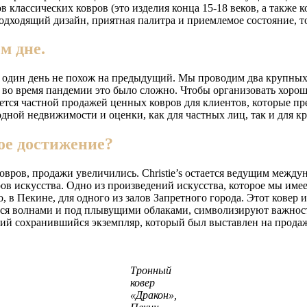
классических ковров (это изделия конца 15-18 веков, а также ко
 подходящий дизайн, приятная палитра и приемлемое состояние, 
м дне.
о ни один день не похож на предыдущий. Мы проводим два крупных
во время пандемии это было сложно. Чтобы организовать хорошу
ается частной продажей ценных ковров для клиентов, которые п
ной недвижимости и оценки, как для частных лиц, так и для к
ое достижение?
х ковров, продажи увеличились. Christie’s остается ведущим ме
в искусства. Одно из произведений искусства, которое мы имее
, в Пекине, для одного из залов Запретного города. Этот ковер
волнами и под плывущими облаками, символизируют важность 
едкий сохранившийся экземпляр, который был выставлен на прод
Тронный
ковер
«Дракон»,