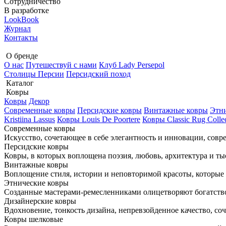
Сотрудничество
В разработке
LookBook
Журнал
Контакты
О бренде
О нас
Путешествуй с нами
Клуб Lady Persepol
Столицы Персии
Персидский поход
Каталог
Ковры
Ковры
Декор
Cовременные ковры
Персидские ковры
Винтажные ковры
Этни
Kristiina Lassus
Ковры Louis De Poortere
Ковры Classic Rug Colle
Cовременные ковры
Искусство, сочетающее в себе элегантность и инновации, сов
Персидские ковры
Ковры, в которых воплощена поэзия, любовь, архитектура и ты
Винтажные ковры
Воплощение стиля, истории и неповторимой красоты, которые 
Этнические ковры
Созданные мастерами-ремесленниками олицетворяют богатство
Дизайнерские ковры
Вдохновение, тонкость дизайна, непревзойденное качество, со
Ковры шелковые