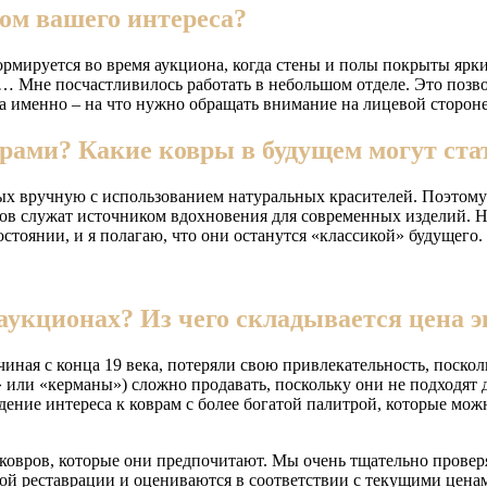
ом вашего интереса?
формируется во время аукциона, когда стены и полы покрыты я
 Мне посчастливилось работать в небольшом отделе. Это позво
 а именно – на что нужно обращать внимание на лицевой стороне 
рами? Какие ковры в будущем могут ста
нных вручную с использованием натуральных красителей. Поэтом
ков служат источником вдохновения для современных изделий. 
стоянии, и я полагаю, что они останутся «классикой» будущего.
укционах? Из чего складывается цена э
иная с конца 19 века, потеряли свою привлекательность, поско
» или «керманы») сложно продавать, поскольку они не подходят
ние интереса к коврам с более богатой палитрой, которые можн
е ковров, которые они предпочитают. Мы очень тщательно прове
ой реставрации и оцениваются в соответствии с текущими ценам