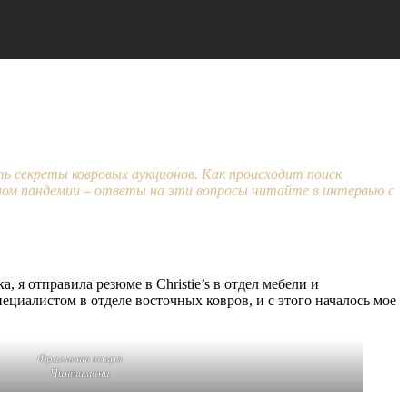
ь секреты ковровых аукционов. Как происходит поиск
чалом пандемии – ответы на эти вопросы читайте в интервью с
 я отправила резюме в Christie’s в отдел мебели и
ециалистом в отделе восточных ковров, и с этого началось мое
Фрагмент ковра
Чинтамани