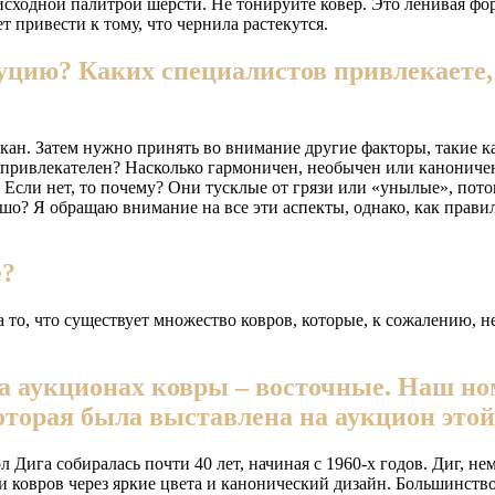
сходной палитрой шерсти. Не тонируйте ковер. Это ленивая фор
 привести к тому, что чернила растекутся.
буцию? Каких специалистов привлекаете,
ткан. Затем нужно принять во внимание другие факторы, такие к
 привлекателен? Насколько гармоничен, необычен или каноничен
 Если нет, то почему? Они тусклые от грязи или «унылые», пото
орошо? Я обращаю внимание на все эти аспекты, однако, как прав
е?
 то, что существует множество ковров, которые, к сожалению, н
а аукционах ковры – восточные. Наш но
оторая была выставлена на аукцион это
Дига собиралась почти 40 лет, начиная с 1960-х годов. Диг, н
ии ковров через яркие цвета и канонический дизайн. Большинст