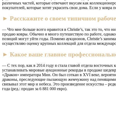
различных частей, которые отвечают вкусам как коллекционеров 
покупателей, которые хотят украсить свои дома. Если у ковра
► Расскажите о своем типичном рабоче
— Что мне больше всего нравится в Christie’s, так это то, чт
продаю ковры. Обычно я много путешествую по работе, однако 
позиций могут уйти годы. Помимо аукционов, Christie’s заним
осуществляю оценку крупных коллекций для отдела международ
► Какое ваше главное профессиональн
— С тех пор, как в 2014 году я стала главой отдела восточны
устанавливать мировые аукционные рекорды в продаже шедевро
«Дракон» императора Мин. Он был соткан в XVI веке, вероятно
драконы, преследующие пылающую жемчужину над пенящимися 
связывал этот мир и небеса. Это произведение искусства – р
года (ред.: продан за 6 881 000 евро).