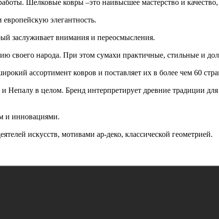
аботы. Шелковые ковры –это наивысшее мастерство и качество,
и европейскую элегантность.
рый заслуживает внимания и переосмысления.
ию своего народа. При этом сумахи практичные, стильные и до
рокий ассортимент ковров и поставляет их в более чем 60 стра
и Непалу в целом. Бренд интерпретирует древние традиции для 
м и инновациями.
ятелей искусств, мотивами ар-деко, классической геометрией.