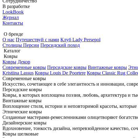
Сотрудничество
В разработке
LookBook
Журнал
Контакты
О бренде
О нас
Путешествуй с нами
Клуб Lady Persepol
Столицы Персии
Персидский поход
Каталог
Ковры
Ковры
Декор
Cовременные ковры
Персидские ковры
Винтажные ковры
Этни
Kristiina Lassus
Ковры Louis De Poortere
Ковры Classic Rug Colle
Cовременные ковры
Искусство, сочетающее в себе элегантность и инновации, сов
Персидские ковры
Ковры, в которых воплощена поэзия, любовь, архитектура и ты
Винтажные ковры
Воплощение стиля, истории и неповторимой красоты, которые 
Этнические ковры
Созданные мастерами-ремесленниками олицетворяют богатство
Дизайнерские ковры
Вдохновение, тонкость дизайна, непревзойденное качество, со
Ковры шелковые