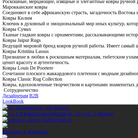
Роскошные, мерцающие, изящные и элегантные ковры ручной р
Марокканские ковры
Соединяют в себе африканскую страсть, загадочность Востока 
Ковры Килим
Ключик в духовный и эмоциональный мир иных культур, кото
Ковры Сумах
Тканые гладкие ковры с орнаментами, рассказывающими истор
Ковры Jaipur Rugs
Ведущий мировой бренд ковров ручной работы. Имеет самый ши
Ковры Kristiina Lassus
Признание в любви к роскошным материалам, тибетским узлам 
ценит красоту и аутентичность.
Ковры Louis De Poortere
Сочетание плоского жаккардового плетения с модным дизайно
Ковры Classic Rug Collection
Ковры, вдохновленные творчеством и картинами знаменитых де
Сотрудничество
Дизайнерам
B2B
LookBook
ул. Островского, 116, Казань
ул. 1-й Красногвардейский пр., 22, стр. 2, Москва
persepol_carpet_studio@mail.ru
Написать в WhatsApp