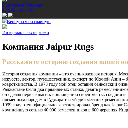
Написать в Telegram
+7 906 333 84 90
Вернуться на главную
Интервью с экспертами
Компания Jaipur Rugs
Расскажите историю создания вашей ком
История создания компании – это очень красивая история. Мо
искусств, лектор, путешественник, эксперт по Южной Азии – бы
ковроткачества. В 1978 году мой отец оставил банковский бизн
Раджастане были два прядильных станка, девять ремесленников
он сделал первые шаги к воплощению своей мечты: соединить 
племенным народам в Гуджарате и убедил местных ремесленнико
1999 году отец официально зарегистрировал бренд как Jaipur C
крупнейшую сеть из 40 000 ремесленников в 600 деревнях Инди