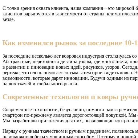
С точки зрения охвата клиента, наша компания – это мировой
клиентов варьируются в зависимости от страны, климатических 
везде.
Как изменился рынок за последние 10-1
За последние несколько лет ковровая индустрия столкнулась 
Абстрактные, переходного дизайна узоры, где много цвета, п
в развитии и инновации новых идей, рисунков, узоров. Сегод
чертеже, что очень помогает ткачам затем производить ковер.
возможности, которые дарят инновации. Будучи одними из пе
наших ткачей и глобального рынка.
Современные технологии и ковры ручно
Современные технологии, безусловно, помогли нам стремитель
смартфон по-прежнему является дорогостоящей покупкой. Мы 
Мы разработали приложения для них, позволяющие контролиро
Наряду с ручным ткачеством и ручным прядением, появилось м
невозможно добиться машинным способом. Поэтому в полной м