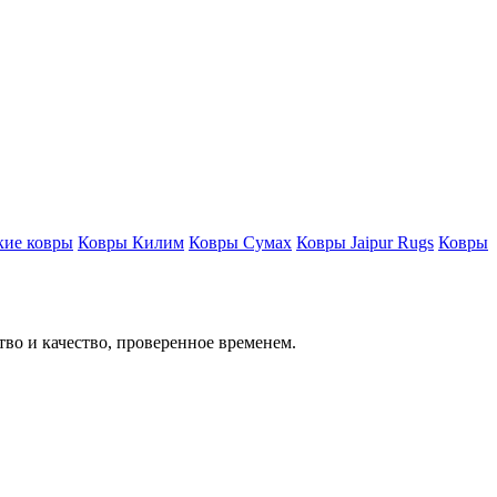
кие ковры
Ковры Килим
Ковры Сумах
Ковры Jaipur Rugs
Ковры
тво и качество, проверенное временем.