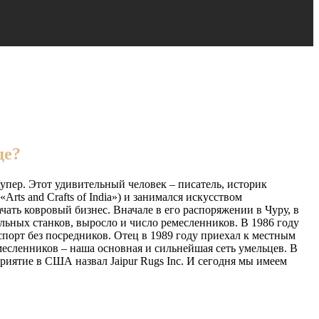
де?
упер. Этот удивительный человек – писатель, историк
ts and Crafts of India») и занимался искусством
ачать ковровый бизнес. Вначале в его распоряжении в Чуру, в
ильных станков, выросло и число ремесленников. В 1986 году
порт без посредников. Отец в 1989 году приехал к местным
месленников – наша основная и сильнейшая сеть умельцев. В
приятие в США назвал Jaipur Rugs Inc. И сегодня мы имеем