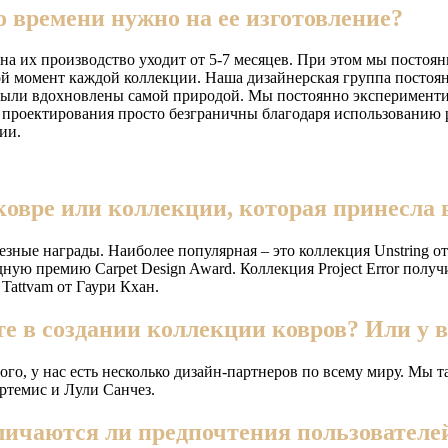
о времени нужно на ее изготовление?
на их производство уходит от 5-7 месяцев. При этом мы постоя
ой момент каждой коллекции. Наша дизайнерская группа постоян
были вдохновлены самой природой. Мы постоянно экспериментир
 проектирования просто безграничны благодаря использованию 
ии.
ковре или коллекции, которая принесла 
ые награды. Наиболее популярная – это коллекция Unstring от 
ю премию Carpet Design Award. Коллекция Project Error получи
Tattvam от Гаури Кхан.
 в создании коллекции ковров? Или у в
 того, у нас есть несколько дизайн-партнеров по всему миру. Мы
ртемис и Лули Санчез.
ичаются ли предпочтения пользователей