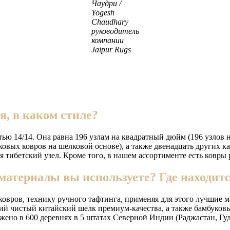
Чаудри /
Yogesh
Chaudhary
руководитель
компании
Jaipur Rugs
.
, в каком стиле?
ю 14/14. Она равна 196 узлам на квадратный дюйм (196 узлов на
елковых ковров на шелковой основе), а также двенадцать других
я тибетский узел. Кроме того, в нашем ассортименте есть ковры
материалы вы используете? Где находит
вров, технику ручного тафтинга, применяя для этого лучшие ма
ий чистый китайский шелк премиум-качества, а также бамбуковы
жено в 600 деревнях в 5 штатах Северной Индии (Раджастан, Гу