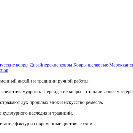
ческие ковры
Дизайнерские ковры
Ковры шелковые
Марокканс
ction
ременный дизайн и традиции ручной работы.
сячелетняя мудрость. Персидские ковры –это наивысшее мастерс
отражают дух прошлых эпох и искусство ремесла.
 культурного наследия и традиций.
четание фактур и современные цветовые схемы.