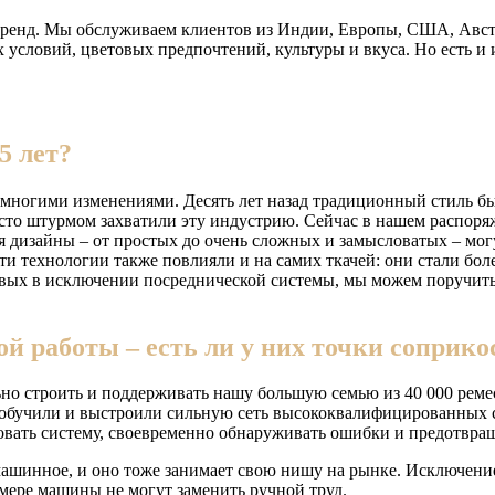
 бренд. Мы обслуживаем клиентов из Индии, Европы, США, Австр
условий, цветовых предпочтений, культуры и вкуса. Но есть и ис
5 лет?
со многими изменениями. Десять лет назад традиционный стиль
росто штурмом захватили эту индустрию. Сейчас в нашем распо
ня дизайны – от простых до очень сложных и замысловатых – мог
 Эти технологии также повлияли и на самих ткачей: они стали б
рвых в исключении посреднической системы, мы можем поручить
й работы – есть ли у них точки соприко
но строить и поддерживать нашу большую семью из 40 000 ремес
обучили и выстроили сильную сеть высококвалифицированных с
вать систему, своевременно обнаруживать ошибки и предотвращ
ашинное, и оно тоже занимает свою нишу на рынке. Исключение 
ере машины не могут заменить ручной труд.