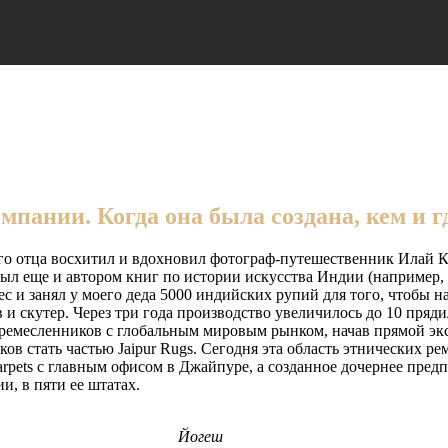
пании. Когда она была создана, кем и г
его отца восхитил и вдохновил фотограф-путешественник Илай К
л еще и автором книг по истории искусства Индии (например, «Ar
ес и занял у моего деда 5000 индийских рупий для того, чтобы н
 и скутер. Через три года производство увеличилось до 10 пряд
ремесленников с глобальным мировым рынком, начав прямой экс
в стать частью Jaipur Rugs. Сегодня эта область этнических ре
arpets с главным офисом в Джайпуре, а созданное дочернее пред
и, в пяти ее штатах.
Йогеш