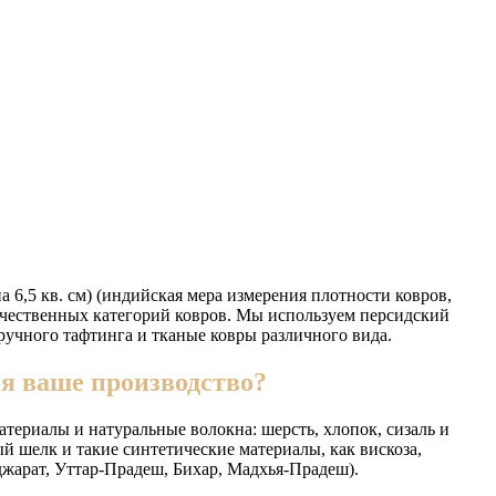
 6,5 кв. см) (индийская мера измерения плотности ковров,
 качественных категорий ковров. Мы используем персидский
 ручного тафтинга и тканые ковры различного вида.
ся ваше производство?
териалы и натуральные волокна: шерсть, хлопок, сизаль и
й шелк и такие синтетические материалы, как вискоза,
джарат, Уттар-Прадеш, Бихар, Мадхья-Прадеш).