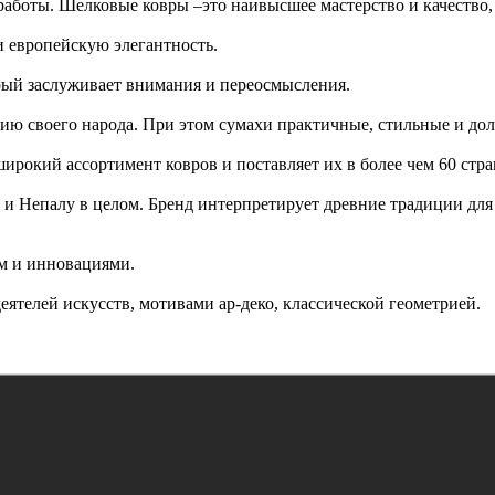
аботы. Шелковые ковры –это наивысшее мастерство и качество,
и европейскую элегантность.
рый заслуживает внимания и переосмысления.
ию своего народа. При этом сумахи практичные, стильные и до
рокий ассортимент ковров и поставляет их в более чем 60 стра
и Непалу в целом. Бренд интерпретирует древние традиции для 
м и инновациями.
ятелей искусств, мотивами ар-деко, классической геометрией.