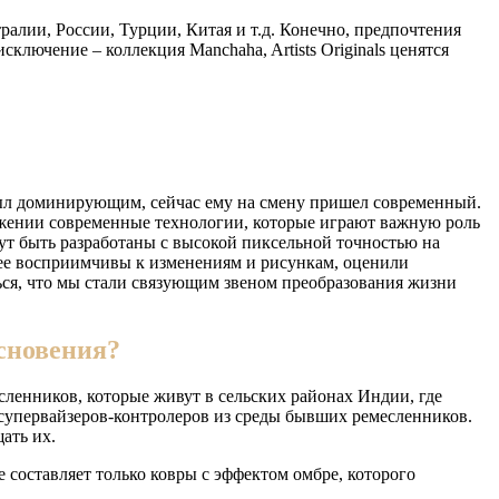
алии, России, Турции, Китая и т.д. Конечно, предпочтения
ключение – коллекция Manchaha, Artists Originals ценятся
 был доминирующим, сейчас ему на смену пришел современный.
ряжении современные технологии, которые играют важную роль
ут быть разработаны с высокой пиксельной точностью на
олее восприимчивы к изменениям и рисункам, оценили
ся, что мы стали связующим звеном преобразования жизни
сновения?
ленников, которые живут в сельских районах Индии, где
упервайзеров-контролеров из среды бывших ремесленников.
ать их.
составляет только ковры с эффектом омбре, которого