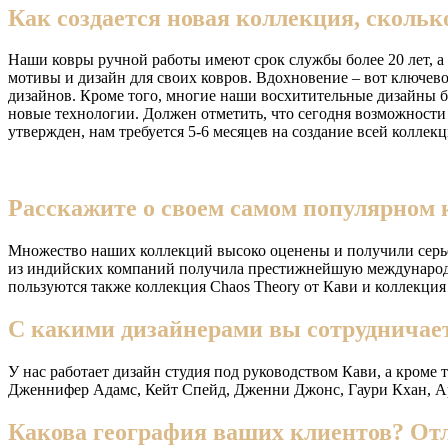
Как создается новая коллекция, скольк
Наши ковры ручной работы имеют срок службы более 20 лет, а 
мотивы и дизайн для своих ковров. Вдохновение – вот ключев
дизайнов. Кроме того, многие наши восхитительные дизайны 
новые технологии. Должен отметить, что сегодня возможности
утвержден, нам требуется 5-6 месяцев на создание всей коллекц
Расскажите о своем самом популярном 
Множество наших коллекций высоко оценены и получили серьезн
из индийских компаний получила престижнейшую международну
пользуются также коллекция Chaos Theory от Кави и коллекция 
С какими дизайнерами вы сотрудничаете
У нас работает дизайн студия под руководством Кави, а кроме
Дженнифер Адамс, Кейт Спейд, Дженни Джонс, Гаури Кхан, А
Какова география ваших клиентов? Отл