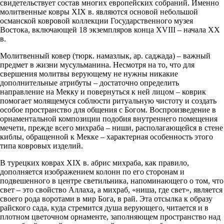
свидетельствует состав многих европейских собраний. Именно
молитвенные ковры XIX в. являются основой небольшой
османской ковровой коллекции Государственного музея
Востока, включающей 18 экземпляров конца XVIII – начала XX
в.
Молитвенный ковер (тюрк. намазлык, ар. саджада) – важный
предмет в жизни мусульманина. Несмотря на то, что для
свершения молитвы верующему не нужны никакие
дополнительные атрибуты – достаточно определить
направление на Мекку и повернуться к ней лицом – коврик
помогает молящемуся соблюсти ритуальную чистоту и создать
особое пространство для общения с Богом. Воспроизведение в
орнаментальной композиции подобия внутреннего помещения
мечети, прежде всего михраба – ниши, располагающейся в стене
киблы, обращенной к Мекке – характерная особенность этого
типа ковровых изделий.
В турецких коврах XIX в. абрис михраба, как правило,
дополняется изображением колонн по его сторонам и
подвешенного в центре светильника, напоминающего о том, что
свет – это свойство Аллаха, а михраб, «ниша, где свет», является
своего рода воротами в мир Бога, в рай. Эта отсылка к образу
райского сада, куда стремится душа верующего, читается и в
плотном цветочном орнаменте, заполняющем пространство над