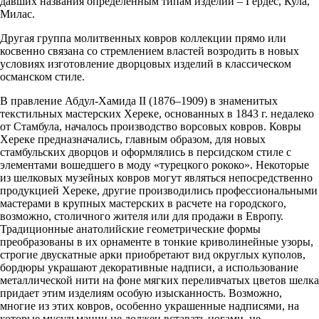
давших названия определенным типам изделий – Гёрдес, Кула,
Милас.
Другая группа молитвенных ковров коллекции прямо или
косвенно связана со стремлением властей возродить в новых
условиях изготовление дворцовых изделий в классическом
османском стиле.
В правление Абдул-Хамида II (1876–1909) в знаменитых
текстильных мастерских Хереке, основанных в 1843 г. недалеко
от Стамбула, началось производство ворсовых ковров. Ковры
Хереке предназначались, главным образом, для новых
стамбульских дворцов и оформлялись в персидском стиле с
элементами вошедшего в моду «турецкого рококо». Некоторые
из шелковых музейных ковров могут являться непосредственно
продукцией Хереке, другие производились профессиональными
мастерами в крупных мастерских в расчете на городского,
возможно, столичного жителя или для продажи в Европу.
Традиционные анатолийские геометрические формы
преобразованы в их орнаменте в тонкие криволинейные узоры,
строгие двускатные арки приобретают вид округлых куполов,
бордюры украшают декоративные надписи, а использование
металлической нити на фоне мягких переливчатых цветов шелка
придает этим изделиям особую изысканность. Возможно,
многие из этих ковров, особенно украшенные надписями, на
которые мусульманин не должен вставать ногами, не