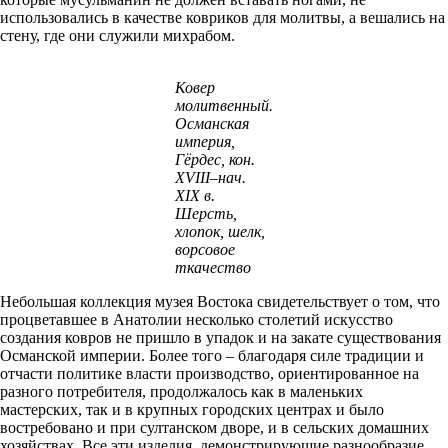
использовались в качестве ковриков для молитвы, а вешались на
стену, где они служили михрабом.
Ковер
молитвенный.
Османская
империя,
Гёрдес, кон.
XVIII–нач.
XIX в.
Шерсть,
хлопок, шелк,
ворсовое
ткачество
Небольшая коллекция музея Востока свидетельствует о том, что
процветавшее в Анатолии несколько столетий искусство
создания ковров не пришло в упадок и на закате существования
Османской империи. Более того – благодаря силе традиции и
отчасти политике власти производство, ориентированное на
разного потребителя, продолжалось как в маленьких
мастерских, так и в крупных городских центрах и было
востребовано и при султанском дворе, и в сельских домашних
хозяйствах. Все эти изделия, демонстрирующие разнообразие