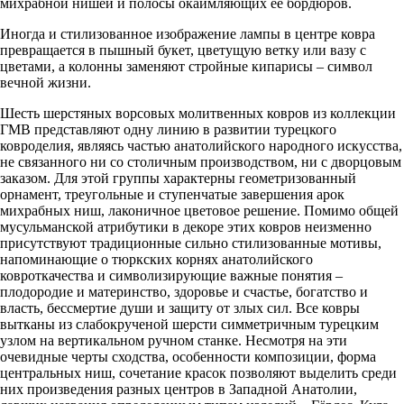
михрабной нишей и полосы окаймляющих ее бордюров.
Иногда и стилизованное изображение лампы в центре ковра
превращается в пышный букет, цветущую ветку или вазу с
цветами, а колонны заменяют стройные кипарисы – символ
вечной жизни.
Шесть шерстяных ворсовых молитвенных ковров из коллекции
ГМВ представляют одну линию в развитии турецкого
ковроделия, являясь частью анатолийского народного искусства,
не связанного ни со столичным производством, ни с дворцовым
заказом. Для этой группы характерны геометризованный
орнамент, треугольные и ступенчатые завершения арок
михрабных ниш, лаконичное цветовое решение. Помимо общей
мусульманской атрибутики в декоре этих ковров неизменно
присутствуют традиционные сильно стилизованные мотивы,
напоминающие о тюркских корнях анатолийского
ковроткачества и символизирующие важные понятия –
плодородие и материнство, здоровье и счастье, богатство и
власть, бессмертие души и защиту от злых сил. Все ковры
вытканы из слабокрученой шерсти симметричным турецким
узлом на вертикальном ручном станке. Несмотря на эти
очевидные черты сходства, особенности композиции, форма
центральных ниш, сочетание красок позволяют выделить среди
них произведения разных центров в Западной Анатолии,