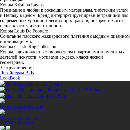
Ковры Kristiina Lassus
Признание в любви к роскошным материалам, тибетским узлам
и Непалу в целом. Бренд интерпретирует древние традиции для
современных урбанистических пространств, покоряя тех, кто
ценит красоту и аутентичность.
Ковры Louis De Poortere
Сочетание плоского жаккардового плетения с модным дизайном
и инновациями.
Ковры Classic Rug Collection
Ковры, вдохновленные творчеством и картинами знаменитых
деятелей искусств, мотивами ар-деко, классической
геометрией.
Сотрудничество
Дизайнерам
B2B
LookBook
ул. Островского, 116, Казань
ул. 1-й Красногвардейский пр., 22, стр. 2, Москва
persepol_carpet_studio@mail.ru
Написать в WhatsApp
Написать в Telegram
+7 906 333 84 90