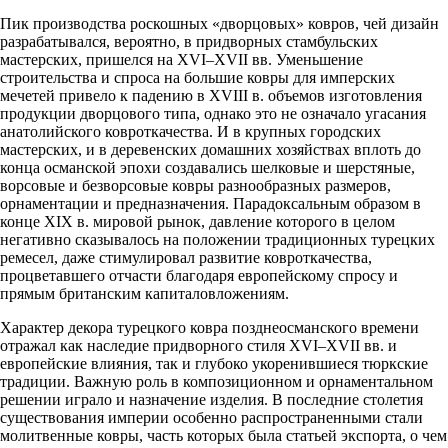
Пик производства роскошных «дворцовых» ковров, чей дизайн
разрабатывался, вероятно, в придворных стамбульских
мастерских, пришелся на XVI–XVII вв. Уменьшение
строительства и спроса на большие ковры для имперских
мечетей привело к падению в XVIII в. объемов изготовления
продукции дворцового типа, однако это не означало угасания
анатолийского ковроткачества. И в крупных городских
мастерских, и в деревенских домашних хозяйствах вплоть до
конца османской эпохи создавались шелковые и шерстяные,
ворсовые и безворсовые ковры разнообразных размеров,
орнаментации и предназначения. Парадоксальным образом в
конце XIX в. мировой рынок, давление которого в целом
негативно сказывалось на положении традиционных турецких
ремесел, даже стимулировал развитие ковроткачества,
процветавшего отчасти благодаря европейскому спросу и
прямым британским капиталовложениям.
Характер декора турецкого ковра позднеосманского времени
отражал как наследие придворного стиля XVI–XVII вв. и
европейские влияния, так и глубоко укоренившиеся тюркские
традиции. Важную роль в композиционном и орнаментальном
решении играло и назначение изделия. В последние столетия
существования империи особенно распространенными стали
молитвенные ковры, часть которых была статьей экспорта, о чем