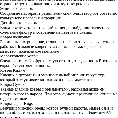
отражают дух прошлых эпох и искусство ремесла.
Этнические ковры
Созданные мастерами-ремесленниками олицетворяют богатство
культурного наследия и традиций.
Дизайнерские ковры
Вдохновение, тонкость дизайна, непревзойденное качество,
сочетание фактур и современные цветовые схемы.
Ковры шелковые
Роскошные, мерцающие, изящные и элегантные ковры ручной
работы. Шелковые ковры –это наивысшее мастерство и
качество, проверенное временем.
Марокканские ковры
Соединяют в себе африканскую страсть, загадочность Востока и
европейскую элегантность.
Ковры Килим
Ключик в духовный и эмоциональный мир иных культур,
который заслуживает внимания и переосмысления.
Ковры Сумах
Тканые гладкие ковры с орнаментами, рассказывающими
историю своего народа. При этом сумахи практичные, стильные
и долговечные.
Ковры Jaipur Rugs
Ведущий мировой бренд ковров ручной работы. Имеет самый
широкий ассортимент ковров и поставляет их в более чем 60
стран мира.