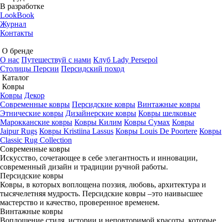
В разработке
LookBook
Журнал
Контакты
О бренде
О нас
Путешествуй с нами
Клуб Lady Persepol
Столицы Персии
Персидский поход
Каталог
Ковры
Ковры
Декор
Cовременные ковры
Персидские ковры
Винтажные ковры
Этнические ковры
Дизайнерские ковры
Ковры шелковые
Марокканские ковры
Ковры Килим
Ковры Сумах
Ковры
Jaipur Rugs
Ковры Kristiina Lassus
Ковры Louis De Poortere
Ковры
Classic Rug Collection
Cовременные ковры
Искусство, сочетающее в себе элегантность и инновации,
современный дизайн и традиции ручной работы.
Персидские ковры
Ковры, в которых воплощена поэзия, любовь, архитектура и
тысячелетняя мудрость. Персидские ковры –это наивысшее
мастерство и качество, проверенное временем.
Винтажные ковры
Воплощение стиля, истории и неповторимой красоты, которые