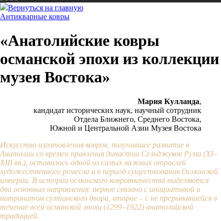
Вернуться на главную
Антикварные ковры
«Анатолийские ковры
османской эпохи из коллекции
музея Востока»
Мария Кулланда
,
кандидат исторических наук, научный сотрудник
Отдела Ближнего, Среднего Востока,
Южной и Центральной Азии Музея Востока
Искусство изготовления ковров, получившее развитие в
Анатолии со времен правления династии Сельджуков Рума (XI–
XIII вв.), оставалось одной из самых важных отраслей
художественного ремесла и в период существования Османской
империи. В истории османского ковроткачества выделяются
два основных направления: первое связано с инициативой и
патронатом султанского двора, второе – с не прерывавшейся в
течение всей османской эпохи (1299–1922) анатолийской
традицией.